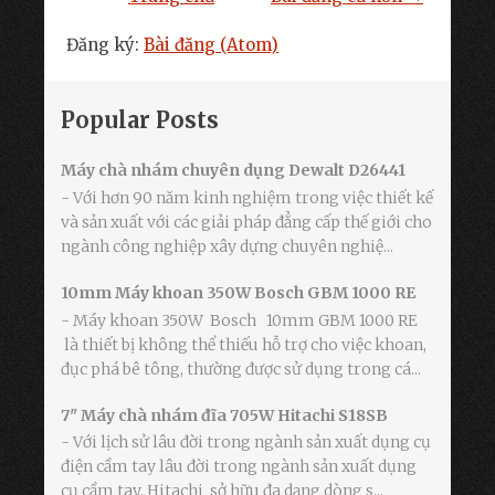
Đăng ký:
Bài đăng (Atom)
Popular Posts
Máy chà nhám chuyên dụng Dewalt D26441
- Với hơn 90 năm kinh nghiệm trong việc thiết kế
và sản xuất với các giải pháp đẳng cấp thế giới cho
ngành công nghiệp xây dựng chuyên nghiệ...
10mm Máy khoan 350W Bosch GBM 1000 RE
- Máy khoan 350W Bosch 10mm GBM 1000 RE
là thiết bị không thể thiếu hỗ trợ cho việc khoan,
đục phá bê tông, thường được sử dụng trong cá...
7" Máy chà nhám đĩa 705W Hitachi S18SB
- Với lịch sử lâu đời trong ngành sản xuất dụng cụ
điện cầm tay lâu đời trong ngành sản xuất dụng
cụ cầm tay, Hitachi sở hữu đa dạng dòng s...