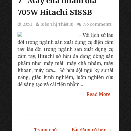
7" Máy chà nhám đĩa
705W Hitachi S18SB
23:51
Siêu Thị Thiết Bị
No comments
- Với lịch sử lâu
đời trong ngành sản xuất dụng cụ điện cầm
tay lâu đời trong ngành sản xuất dụng cụ
cầm tay, Hitachi sở hữu đa dạng dòng sản
phẩm như: máy mài, máy chà nhám, máy
khoan, máy cưa.... Sở hữu đội ngũ kỹ sư tài
năng, giàu kinh nghiêm, luôn nghiên cứu
để sáng tạo và cải tiến nhằm...
Read More
Trang chủ
Bài đăng cũ hơn →