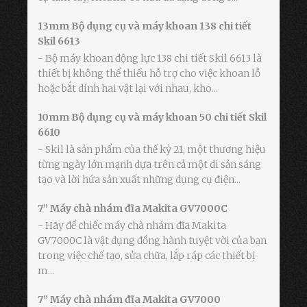
13mm Bộ dụng cụ và máy khoan 138 chi tiết
Skil 6613
- Bộ máy khoan động lực 138 chi tiết Skil 6613 là
thiết bị không thể thiếu hỗ trợ cho việc khoan lỗ
hoặc bắt dính hai vật lại với nhau, kho...
10mm Bộ dụng cụ và máy khoan 50 chi tiết Skil
6610
- Skil là sản phẩm của thế kỷ 21, một thương hiệu
từng ngày lớn mạnh dựa trên cả một di sản sáng
tạo và lời hứa sản xuất những dụng cụ điện...
7” Máy chà nhám đĩa Makita GV7000C
- Hãy để chiếc máy chà nhám đĩa Makita
GV7000C là vật dụng đồng hành tuyệt vời của bạn
trong việc chế tạo, sửa chữa, lắp ráp các thiết bị
m...
7” Máy chà nhám đĩa Makita GV7000