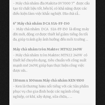
- Máy chà nhám đĩa Makita GV7000 7” được cấu
tạo từ chất liệu tốt, bền bỉ, có khả năng được các
điều kiện làm việc khắc nghiệt. Đĩa chà rắ...
6" Máy chà nhám DCA S1A-FF-150
- Máy chà nhám DCA S1A-FF-150 là dòng máy
đời mới, động cơ được thiết kế giảm tiếng ồn tối
đa, giúp tránh gây ảnh hưởng đến môi trường ...
Máy chà nhám tròn Maktec MT922 240W
- Máy chà nhám tròn Maktec MT922 240W có
thiết kế chuyên dụng, tiêu chuẩn với công suất
mạnh mẽ 240W, giúp bạn thực hiện công việc
được nh...
110mm x 100mm Máy chà nhám KEN 9100
- Ken là thương hiệu nổi tiếng với các Sản phẩm
phục vụ cho gia đình hoặc các ngành công
nghiệp, cơ khí, xây dựng, sửa chữa,... ...